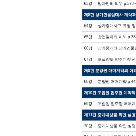
63강
임차인의 의무 p.378~p
제8편 상가건물임대차 계약과
64강
상가중개사고 유형 정리 p
65강
창업절차의 이해 p.388
66강
상가중개와 상가건물임대
67강
포괄양도 양수계약 권리금
제9편 분양권 매매계약의 이
68강
분양권 매매계약 p.442
제10편 조합원 입주권 계약의
69강
조합원 입주권 매매계약의
제11편 중개대상물 확인·설명
70강
중개대상물 확인·설명의 