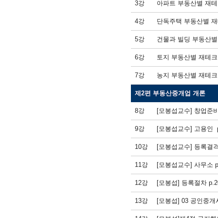
3강
아파트 부동산별 재테크
4강
단독주택 부동산별 재테
5강
건물과 빌딩 부동산별 
6강
토지 부동산별 재테크
7강
농지 부동산별 재테크
제2편 부동산중개업 개론
8강
[모봉섭교수] 창업준
9강
[모봉섭교수] 고용인
10강
[모봉섭교수] 등록결
11강
[모봉섭교수] 사무소 p.1
12강
[모봉섭] 등록절차 p.20
13강
[모봉섭] 03 공인중개