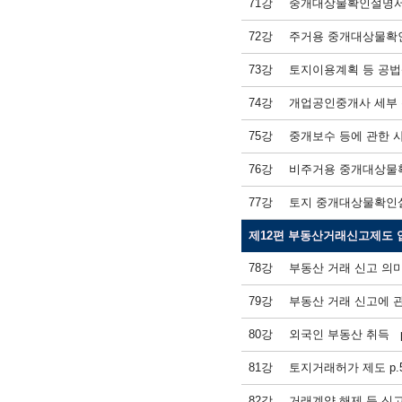
71강
중개대상물확인설명서 작
72강
주거용 중개대상물확인설
73강
토지이용계획 등 공법상
74강
개업공인중개사 세부 확
75강
중개보수 등에 관한 사항
76강
비주거용 중개대상물확인
77강
토지 중개대상물확인설명
제12편 부동산거래신고제도 업
78강
부동산 거래 신고 의
79강
부동산 거래 신고에 관한
80강
외국인 부동산 취득
81강
토지거래허가 제도 p.5
82강
거래계약 해제 등 신고,