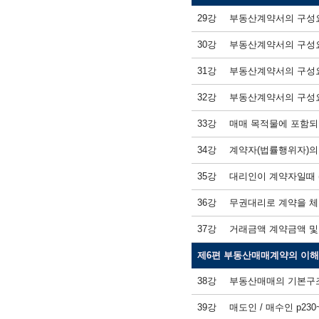
29강
부동산계약서의 구성요소
30강
부동산계약서의 구성요
31강
부동산계약서의 구성요소
32강
부동산계약서의 구성요소
33강
매매 목적물에 포함되었
34강
계약자(법률행위자)의 표
35강
대리인이 계약자일때 (대
36강
무권대리로 계약을 체결
37강
거래금액 계약금액 및 
제6편 부동산매매계약의 이
38강
부동산매매의 기본구조 
39강
매도인 / 매수인 p230