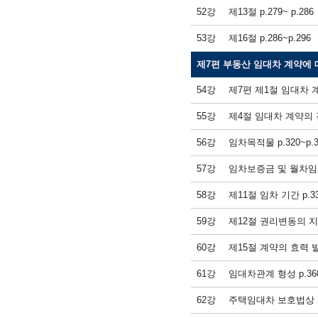
52강
제13절 p.279~ p.286
53강
제16절 p.286~p.296
제7편 부동산 임대차 계약에 
54강
제7편 제1절 임대차 계
55강
제4절 임대차 계약의 
56강
임차목적물 p.320~p.3
57강
임차보증금 및 월차임과 
58강
제11절 임차 기간 p.33
59강
제12절 권리변동의 지속 
60강
제15절 계약의 효력 발
61강
임대차관계 형성 p.360
62강
주택임대차 보호법상 임대