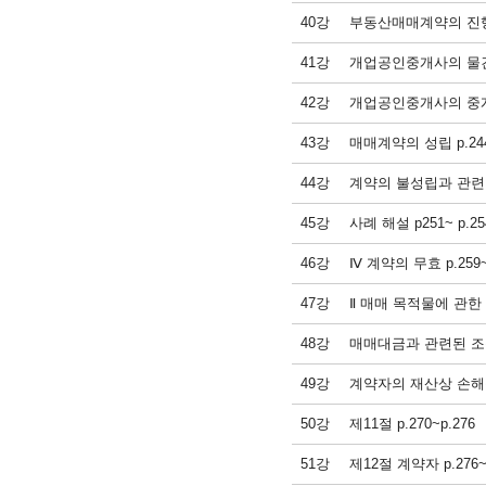
40강
부동산매매계약의 진행절
41강
개업공인중개사의 물건
42강
개업공인중개사의 중개대
43강
매매계약의 성립 p.24
44강
계약의 불성립과 관련된 
45강
사례 해설 p251~ p.25
46강
Ⅳ 계약의 무효 p.259
47강
Ⅱ 매매 목적물에 관한 사
48강
매매대금과 관련된 조문 p
49강
계약자의 재산상 손해를 
50강
제11절 p.270~p.276
51강
제12절 계약자 p.276~