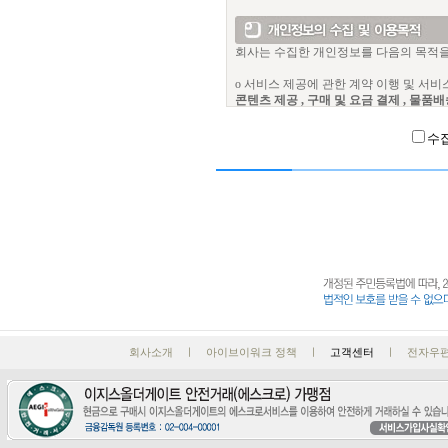
제 7 조 회사의 의무
1) “회사”는 서비스의 제공으로 알
법 등 관계법령에 의하여 허용되는 
회사는 수집한 개인정보를 다음의 목적을
2) “회사”는 제 15 조 3), 4)
3) “회사”는 서비스와 관련하여 이
ο 서비스 제공에 관한 계약 이행 및 서
콘텐츠 제공
, 구매 및 요금 결제
, 물품배
제 8 조 이용자 정보 관리
ο 회원 관리
1) 이용자 ID 및 비밀번호 관리에 
회원제 서비스 이용에 따른 본인확인
, 
2) “회사”는 회원에게 각종행사, 
수
ο 마케팅 및 광고에 활용
3) “회사”는 이용자의 ID 및 비
이벤트 등 광고성 정보 전달
, 접속 빈도
밀번호를 변경하여야 합니다
제 9 조 (이용자의 의무)
1) 이용자는 서비스 이용에 대한 대
원칙적으로, 개인정보 수집 및 이용목적이
경우에는 즉시 비밀번호를 바꾸고 회
다만, 불량회원의 부정이용 재발 방지를
2) 이용자는 이 약관 및 관계법령을
전자상거래에서의 소비자보호에 관한 법률
3) 이용자는 주소 및 연락처 등 이
4) 이용자는 서비스를 이용하여 얻은
5) 이용자는 회사에서 승낙한 경우를
6) 이용자는 다음 각호에 해당하는
일부의 이용을 제한할 수 있습니다.
7) 이용자는 이 약관 및 관계법령을
회사소개 ㅣ 아이브이워크 정책 ㅣ
고객센터
ㅣ 전자우편 : 
1. 범죄행위를 목적으로 하거나 
2. 반국가적 행위의 수행을 목적으
3. 선량한 풍속, 기타 사회질서를
4. 타인의 명예를 손상시키거나 
5. 정보통신설비의 오동작이나 정
6. 다른 이용자 또는 제3자의 