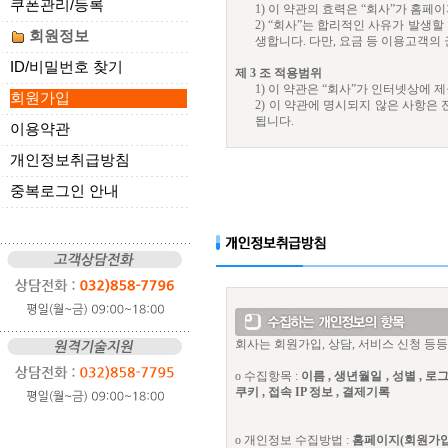
쿠폰관리/등록
1) 이 약관의 효력은 “회사”가 
2) “회사”는 합리적인 사유가 발생할
회원정보
생합니다. 다만, 요금 등 이용고객의
ID/비밀번호 찾기
제 3 조 적용범위
1) 이 약관은 “회사”가 인터넷상에 
회원가입
2) 이 약관에 명시되지 않은 사항
됩니다.
이용약관
제 4 조 용어의 정의
개인정보취급방침
이 약관에서 사용하는 용어의 정의는
1. 이용자 : 서비스 이용을 신청하고
중복로그인 안내
2. 회원ID : 이용자 식별과 서비
3. 비밀번호 : 이용자와 회원ID가
합을 말합니다.
4. 해지 : 회사 또는 이용자가 서
제 5 조 이용신청
① 서비스 이용희망자는 회사 홈페이
② 서비스 이용희망자는 반드시 자신
회사는 회원가입, 상담, 서비스 신청 등
제 6 조 이용신청 및 승낙
1) 이용계약은 이용자의 이용신청에
ο 수집항목 :
이름 , 생년월일 , 성별 , 로
2) 회원에 가입하고자 하는 사람은
쿠키 , 접속 IP 정보 , 결제기록
3) 회사는 회원으로 가입한 회원으
4) 이용자가 타인의 명의나 신청내
의 귀책 사유로 승낙이 곤란할 시는 
ο 개인정보 수집방법 :
홈페이지(회원가입