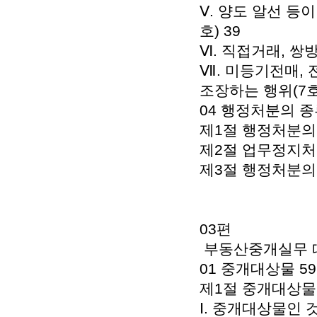
Ⅴ. 양도 알선 등
호) 39
Ⅵ. 직접거래, 쌍방
Ⅶ. 미등기전매,
조장하는 행위(7호)
04 행정처분의 종
제1절 행정처분의
제2절 업무정지처
제3절 행정처분의
03편
부동산중개실무 따
01 중개대상물 59
제1절 중개대상물의
Ⅰ. 중개대상물인 것