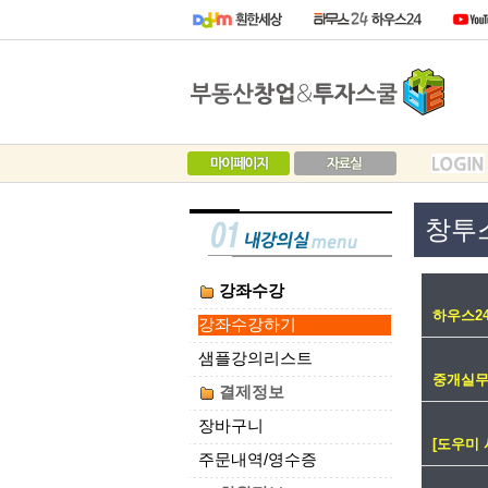
창투
강좌수강
하우스2
강좌수강하기
샘플강의리스트
중개실
결제정보
장바구니
[도우미 
주문내역/영수증